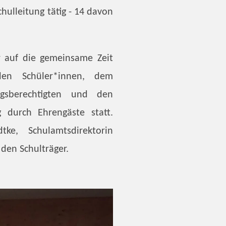
chulleitung tätig - 14 davon
i
n
g
 auf die gemeinsame Zeit
s
den Schüler*innen, dem
ngsberechtigten und den
 durch Ehrengäste statt.
ke, Schulamtsdirektorin
 den Schulträger.