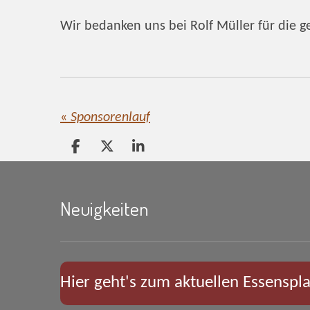
Wir bedanken uns bei Rolf Müller für die 
«
Sponsorenlauf
T
T
T
e
e
e
i
i
i
l
l
l
Neuigkeiten
e
e
e
n
n
n
Hier geht's zum aktuellen Essenspl