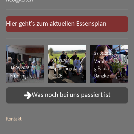
Hier geht's zum aktuellen Essensplan
29.01.2026
Verabschiedun
03.05.2026
Sponsorenlauf
g Paula
11.06.2026
Frühlingsfest
2026
Ganzke
Was noch bei uns passiert ist
Kontakt